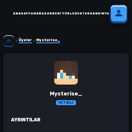
ANASAYFA
MAĞAZA
KREDI YÜKLE
DESTEK
SANDIK
YARDIM
Üyeler
Mysterise_
Mysterise_
YETKILI
AYRINTILAR