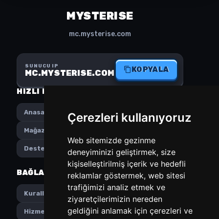
MYSTERISE
mc.mysterise.com
SUNUCU IP
KOPYALA
MC.MYSTERISE.COM
HIZLI MENÜ
SOSYAL MEDYA
Anasayfa
Instagram
Çerezleri kullanıyoruz
Mağaza
Discord
Web sitemizde gezinme
Destek
deneyiminizi geliştirmek, size
kişiselleştirilmiş içerik ve hedefli
BAĞLANTILAR
TERCIHLER
reklamlar göstermek, web sitesi
trafiğimizi analiz etmek ve
Türkçe
Kurallar
ziyaretçilerimizin nereden
geldiğini anlamak için çerezleri ve
CNY
Hizmet Şartları