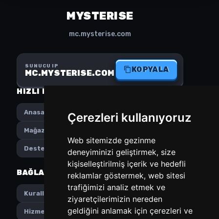
MYSTERISE
mc.mysterise.com
SUNUCU IP
KOPYALA
MC.MYSTERISE.COM
HIZLI MENÜ
SOSYAL MEDYA
Anasayfa
Instagram
Çerezleri kullanıyoruz
Mağaza
Discord
Web sitemizde gezinme
Destek
deneyiminizi geliştirmek, size
kişiselleştirilmiş içerik ve hedefli
BAĞLANTILAR
TERCIHLER
reklamlar göstermek, web sitesi
trafiğimizi analiz etmek ve
Türkçe
Kurallar
ziyaretçilerimizin nereden
geldiğini anlamak için çerezleri ve
USD
Hizmet Şartları