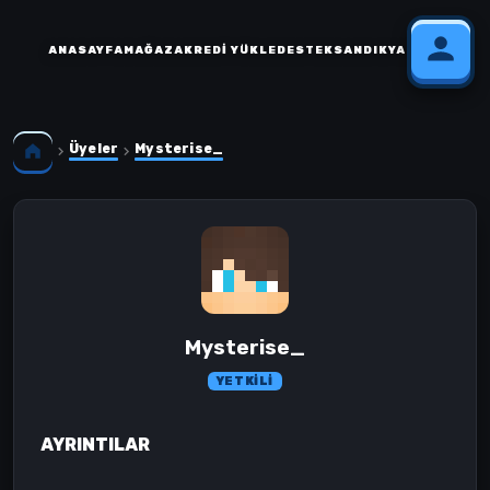
ANASAYFA
MAĞAZA
KREDI YÜKLE
DESTEK
SANDIK
YARDIM
Üyeler
Mysterise_
Mysterise_
YETKILI
AYRINTILAR