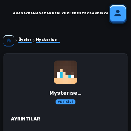
ANASAYFA
MAĞAZA
KREDI YÜKLE
DESTEK
SANDIK
YARDIM
Üyeler
Mysterise_
Mysterise_
YETKILI
AYRINTILAR