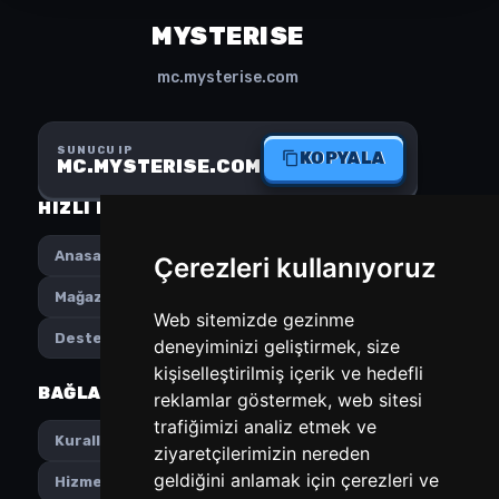
MYSTERISE
mc.mysterise.com
SUNUCU IP
KOPYALA
MC.MYSTERISE.COM
HIZLI MENÜ
SOSYAL MEDYA
Anasayfa
Instagram
Çerezleri kullanıyoruz
Mağaza
Discord
Web sitemizde gezinme
Destek
deneyiminizi geliştirmek, size
kişiselleştirilmiş içerik ve hedefli
BAĞLANTILAR
TERCIHLER
reklamlar göstermek, web sitesi
trafiğimizi analiz etmek ve
Türkçe
Kurallar
ziyaretçilerimizin nereden
geldiğini anlamak için çerezleri ve
HUF
Hizmet Şartları